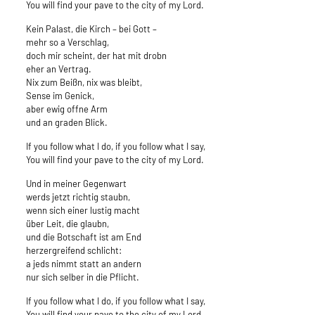
You will find your pave to the city of my Lord.
Kein Palast, die Kirch – bei Gott –
mehr so a Verschlag,
doch mir scheint, der hat mit drobn
eher an Vertrag.
Nix zum Beißn, nix was bleibt,
Sense im Genick,
aber ewig offne Arm
und an graden Blick.
If you follow what I do, if you follow what I say,
You will find your pave to the city of my Lord.
Und in meiner Gegenwart
werds jetzt richtig staubn,
wenn sich einer lustig macht
über Leit, die glaubn,
und die Botschaft ist am End
herzergreifend schlicht:
a jeds nimmt statt an andern
nur sich selber in die Pflicht.
If you follow what I do, if you follow what I say,
You will find your pave to the city of my Lord.