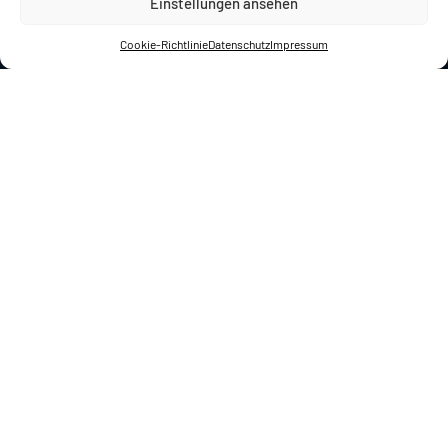
Einstellungen ansehen
Cookie-Richtlinie
Datenschutz
Impressum
News
Aktuelle Beiträge
Die aktuellsten Neuigkeiten rund um Konstantin
Wecker, sowie spezielle Empfehlungen oder Notizen
zu aktuellen Themen.
Alle Beiträge sind in der
Gesamtübersicht auf der Seite
News
zu finden.
11. März 2026