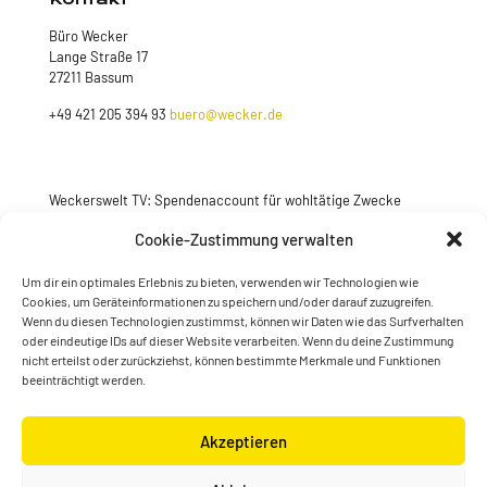
Büro Wecker
Lange Straße 17
27211 Bassum
+49 421 205 394 93
buero@wecker.de
Weckerswelt TV: Spendenaccount für wohltätige Zwecke
Jetzt spenden
Cookie-Zustimmung verwalten
Um dir ein optimales Erlebnis zu bieten, verwenden wir Technologien wie
Cookies, um Geräteinformationen zu speichern und/oder darauf zuzugreifen.
Wenn du diesen Technologien zustimmst, können wir Daten wie das Surfverhalten
oder eindeutige IDs auf dieser Website verarbeiten. Wenn du deine Zustimmung
nicht erteilst oder zurückziehst, können bestimmte Merkmale und Funktionen
beeinträchtigt werden.
Akzeptieren
© Konstantin Wecker | gestaltet von
Kimsy & Monty