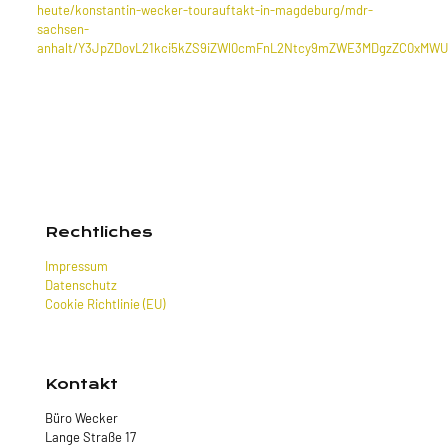
heute/konstantin-wecker-tourauftakt-in-magdeburg/mdr-
sachsen-
anhalt/Y3JpZDovL21kci5kZS9iZWl0cmFnL2Ntcy9mZWE3MDgzZC0xMWU
Rechtliches
Impressum
Datenschutz
Cookie Richtlinie (EU)
Kontakt
Büro Wecker
Lange Straße 17