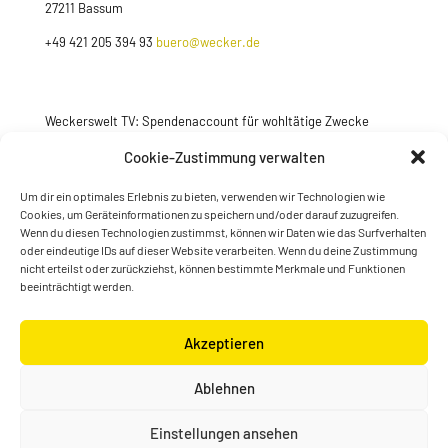
27211 Bassum
+49 421 205 394 93
buero@wecker.de
Weckerswelt TV: Spendenaccount für wohltätige Zwecke
Jetzt spenden
Cookie-Zustimmung verwalten
Um dir ein optimales Erlebnis zu bieten, verwenden wir Technologien wie
Cookies, um Geräteinformationen zu speichern und/oder darauf zuzugreifen.
Wenn du diesen Technologien zustimmst, können wir Daten wie das Surfverhalten
oder eindeutige IDs auf dieser Website verarbeiten. Wenn du deine Zustimmung
nicht erteilst oder zurückziehst, können bestimmte Merkmale und Funktionen
beeinträchtigt werden.
Akzeptieren
© Konstantin Wecker | gestaltet von
Kimsy & Monty
Ablehnen
Designagentur
Einstellungen ansehen