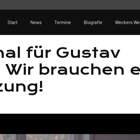
Start
News
Termine
Biografie
Weckers We
al für Gustav
 Wir brauchen 
zung!