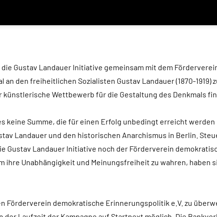
h die Gustav Landauer Initiative gemeinsam mit dem Förderverei
 an den freiheitlichen Sozialisten Gustav Landauer (1870-1919) z
er künstlerische Wettbewerb für die Gestaltung des Denkmals fi
s keine Summe, die für einen Erfolg unbedingt erreicht werden m
stav Landauer und den historischen Anarchismus in Berlin. Steue
ie Gustav Landauer Initiative noch der Förderverein demokratisc
Um ihre Unabhängigkeit und Meinungsfreiheit zu wahren, haben s
den Förderverein demokratische Erinnerungspolitik e.V. zu überw
 der Laufzeit der Kampagne auf Startnext möglich. Die Bankver