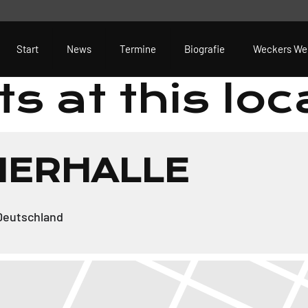
Start
News
Termine
Biografie
Weckers We
s at this loc
NERHALLE
Deutschland