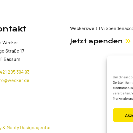
ontakt
Weckerswelt TV: Spendenacco
Jetzt spenden
o Wecker
ge Straße 17
11 Bassum
421 205 394 93
Um dir ein op
ro@wecker.de
Geräteinforma
zustimmst, kö
verarbeiten. 
Merkmale und
Akz
y & Monty Designagentur