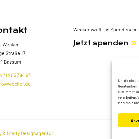
ontakt
Weckerswelt TV: Spendenacco
Jetzt spenden
o Wecker
ge Straße 17
11 Bassum
421 205 394 93
Um dir ein op
ro@wecker.de
Geräteinforma
zustimmst, kö
verarbeiten. 
Merkmale und
Akz
y & Monty Designagentur