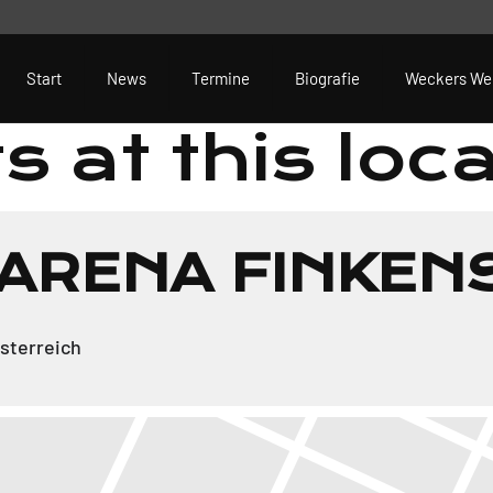
Start
News
Termine
Biografie
Weckers We
s at this loc
ARENA FINKEN
sterreich