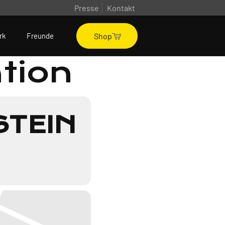
Presse
Kontakt
Shop
rk
Freunde
ation
STEIN