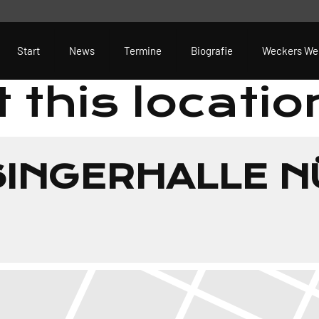
Start
News
Termine
Biografie
Weckers We
 this locatio
SINGERHALLE 