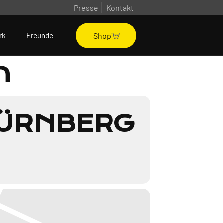
Presse
Kontakt
Shop
rk
Freunde
n
NÜRNBERG