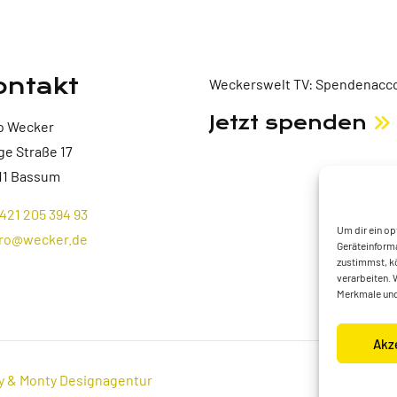
ontakt
Weckerswelt TV: Spendenacco
Jetzt spenden
o Wecker
ge Straße 17
11 Bassum
421 205 394 93
Um dir ein op
ro@wecker.de
Geräteinforma
zustimmst, kö
verarbeiten. 
Merkmale und
Akz
y & Monty Designagentur