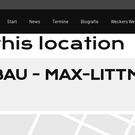
Start
News
Termine
Biografie
Weckers We
this location
AU - MAX-LIT