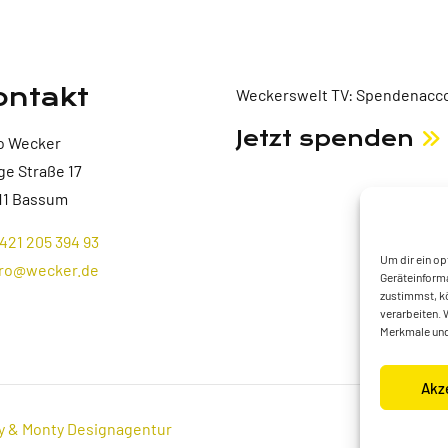
ontakt
Weckerswelt TV: Spendenacco
Jetzt spenden
o Wecker
ge Straße 17
11 Bassum
421 205 394 93
Um dir ein op
ro@wecker.de
Geräteinforma
zustimmst, kö
verarbeiten. 
Merkmale und
Akz
y & Monty Designagentur