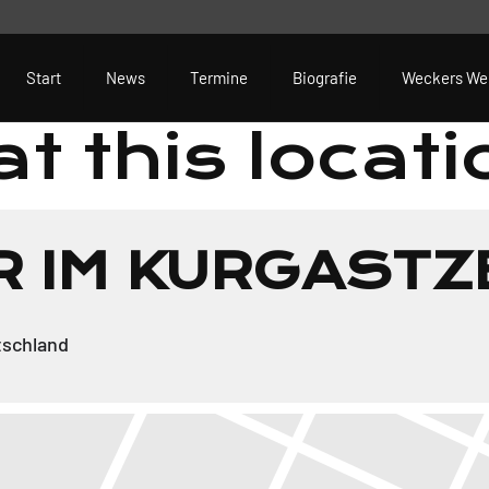
Start
News
Termine
Biografie
Weckers We
t this locati
R IM KURGAST
tschland