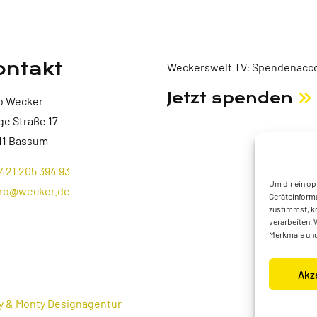
ontakt
Weckerswelt TV: Spendenacco
Jetzt spenden
o Wecker
ge Straße 17
11 Bassum
421 205 394 93
Um dir ein op
ro@wecker.de
Geräteinforma
zustimmst, kö
verarbeiten. 
Merkmale und
Akz
y & Monty Designagentur