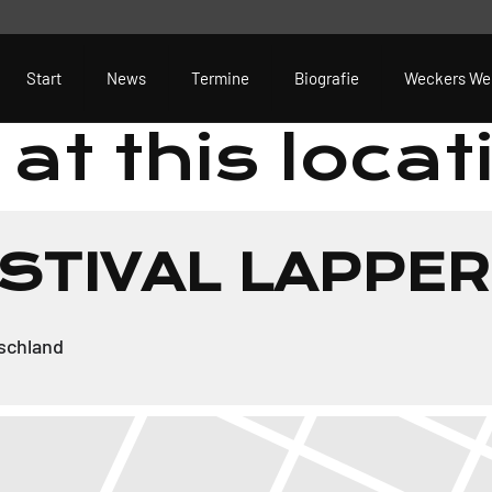
Start
News
Termine
Biografie
Weckers We
at this locat
STIVAL LAPPE
schland