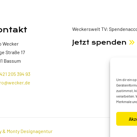
ontakt
Weckerswelt TV: Spendenacco
Jetzt spenden
o Wecker
ge Straße 17
11 Bassum
421 205 394 93
Um dir ein op
ro@wecker.de
Geräteinforma
zustimmst, kö
verarbeiten. 
Merkmale und
Akz
y & Monty Designagentur