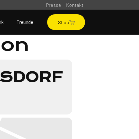
Presse
Kontakt
Shop
rk
Freunde
ion
RSDORF