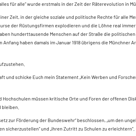
„alles für alle“ wurde erstmals in der Zeit der Räterevolution in 
einer Zeit, in der gleiche soziale und politische Rechte für alle
nkurse der Rüstungsfirmen explodieren und die Löhne real immer 
aben hunderttausende Menschen auf der Straße die politischen 
 Anfang haben damals im Januar 1918 übrigens die Münchner Arb
aufzustehen.
aft und schicke Euch mein Statement „Kein Werben und Forschen
d Hochschulen müssen kritische Orte und Foren der offenen Dis
 bleiben.
Gesetz zur Förderung der Bundeswehr“ beschlossen, „um den un
sicherzustellen“ und „ihren Zutritt zu Schulen zu erleichtern“.