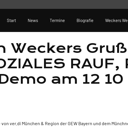
Start
News
Termine
Biografie
Weckers We
n Weckers Gruß
„SOZIALES RAUF
Demo am 12 10 
ie von ver.di München & Region der GEW Bayern und dem Münch