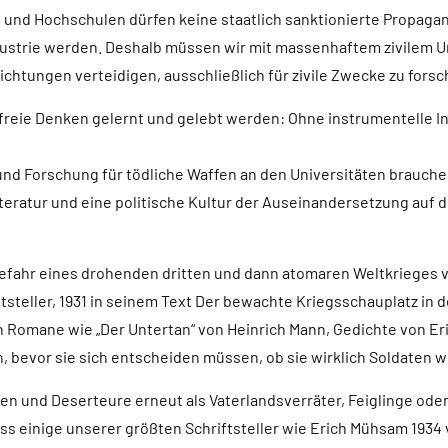
en und Hochschulen dürfen keine staatlich sanktionierte Propag
dustrie werden. Deshalb müssen wir mit massenhaftem zivilem U
htungen verteidigen, ausschließlich für zivile Zwecke zu forsc
freie Denken gelernt und gelebt werden: Ohne instrumentelle I
 und Forschung für tödliche Waffen an den Universitäten brauch
teratur und eine politische Kultur der Auseinandersetzung auf 
efahr eines drohenden dritten und dann atomaren Weltkrieges v
steller, 1931 in seinem Text Der bewachte Kriegsschauplatz in 
ten Romane wie „Der Untertan“ von Heinrich Mann, Gedichte von E
n, bevor sie sich entscheiden müssen, ob sie wirklich Soldaten 
en und Deserteure erneut als Vaterlandsverräter, Feiglinge od
ass einige unserer größten Schriftsteller wie Erich Mühsam 1934