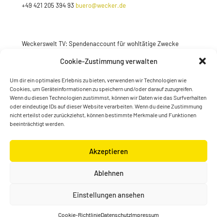
+49 421 205 394 93
buero@wecker.de
Weckerswelt TV: Spendenaccount für wohltätige Zwecke
Jetzt spenden
Cookie-Zustimmung verwalten
Um dir ein optimales Erlebnis zu bieten, verwenden wir Technologien wie
Cookies, um Geräteinformationen zu speichern und/oder darauf zuzugreifen.
Wenn du diesen Technologien zustimmst, können wir Daten wie das Surfverhalten
oder eindeutige IDs auf dieser Website verarbeiten. Wenn du deine Zustimmung
nicht erteilst oder zurückziehst, können bestimmte Merkmale und Funktionen
beeinträchtigt werden.
Akzeptieren
© Konstantin Wecker | gestaltet von
Kimsy & Monty
Ablehnen
Designagentur
Einstellungen ansehen
Cookie-Richtlinie
Datenschutz
Impressum