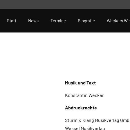
Start
News
Termine
Biografie
Weckers We
Musik und Text
Konstantin Wecker
Abdruckrechte
Sturm & Klang Musikverlag GmbH
Wessel Musikverlag