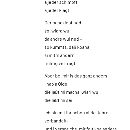
a jeder schimpft,
a jeder klagt.
Der oana deaf ned
so, wiara wui,
da andre wui ned –
so kummts, daß koana
si mitm andern
richtig vertragt.
Aber bei mir is des ganz anders –
i hab a Oide,
die laßt mi macha, wiari wui,
die laßt mi sei.
Ich bin mit ihr schon viele Jahre
verbandelt,
und i versprichs, mir foit koa andere,