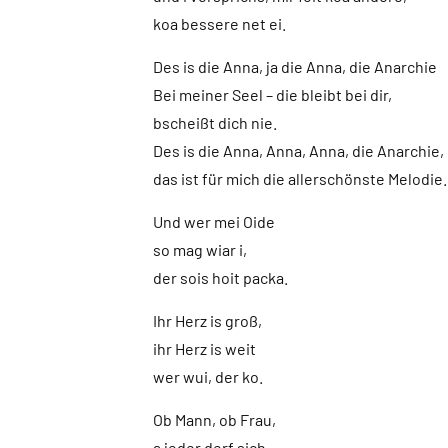
koa bessere net ei.
Des is die Anna, ja die Anna, die Anarchie
Bei meiner Seel – die bleibt bei dir,
bscheißt dich nie.
Des is die Anna, Anna, Anna, die Anarchie,
das ist für mich die allerschönste Melodie.
Und wer mei Oide
so mag wiar i,
der sois hoit packa.
Ihr Herz is groß,
ihr Herz is weit
wer wui, der ko.
Ob Mann, ob Frau,
a jeder derf sich