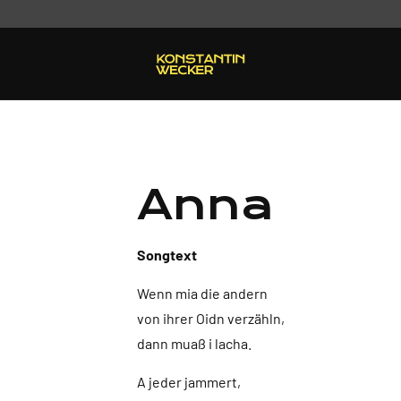
Anna
Songtext
Wenn mia die andern
von ihrer Oidn verzähln,
dann muaß i lacha.
A jeder jammert,