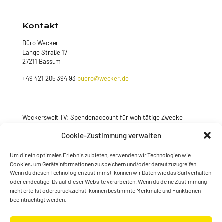
Kontakt
Büro Wecker
Lange Straße 17
27211 Bassum
+49 421 205 394 93
buero@wecker.de
Weckerswelt TV: Spendenaccount für wohltätige Zwecke
Jetzt spenden
Cookie-Zustimmung verwalten
Um dir ein optimales Erlebnis zu bieten, verwenden wir Technologien wie
Cookies, um Geräteinformationen zu speichern und/oder darauf zuzugreifen.
Wenn du diesen Technologien zustimmst, können wir Daten wie das Surfverhalten
oder eindeutige IDs auf dieser Website verarbeiten. Wenn du deine Zustimmung
nicht erteilst oder zurückziehst, können bestimmte Merkmale und Funktionen
beeinträchtigt werden.