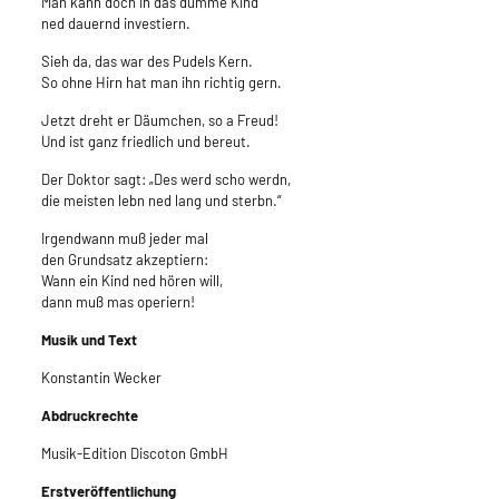
Man kann doch in das dumme Kind
ned dauernd investiern.
Sieh da, das war des Pudels Kern.
So ohne Hirn hat man ihn richtig gern.
Jetzt dreht er Däumchen, so a Freud!
Und ist ganz friedlich und bereut.
Der Doktor sagt: „Des werd scho werdn,
die meisten lebn ned lang und sterbn.“
Irgendwann muß jeder mal
den Grundsatz akzeptiern:
Wann ein Kind ned hören will,
dann muß mas operiern!
Musik und Text
Konstantin Wecker
Abdruckrechte
Musik-Edition Discoton GmbH
Erstveröffentlichung