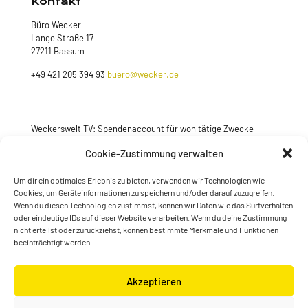
Kontakt
Büro Wecker
Lange Straße 17
27211 Bassum
+49 421 205 394 93
buero@wecker.de
Weckerswelt TV: Spendenaccount für wohltätige Zwecke
Jetzt spenden
Cookie-Zustimmung verwalten
Um dir ein optimales Erlebnis zu bieten, verwenden wir Technologien wie
Cookies, um Geräteinformationen zu speichern und/oder darauf zuzugreifen.
Wenn du diesen Technologien zustimmst, können wir Daten wie das Surfverhalten
oder eindeutige IDs auf dieser Website verarbeiten. Wenn du deine Zustimmung
nicht erteilst oder zurückziehst, können bestimmte Merkmale und Funktionen
beeinträchtigt werden.
Akzeptieren
© Konstantin Wecker | gestaltet von
Kimsy & Monty