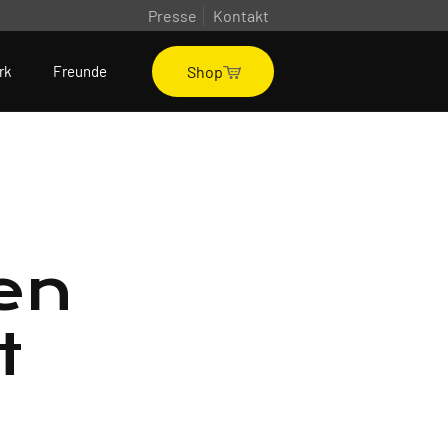
Presse
Kontakt
Shop
rk
Freunde
en
t