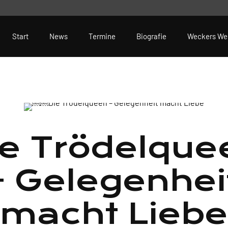
Start
News
Termine
Biografie
Weckers We
ie Trödelque
- Gelegenhei
macht Liebe