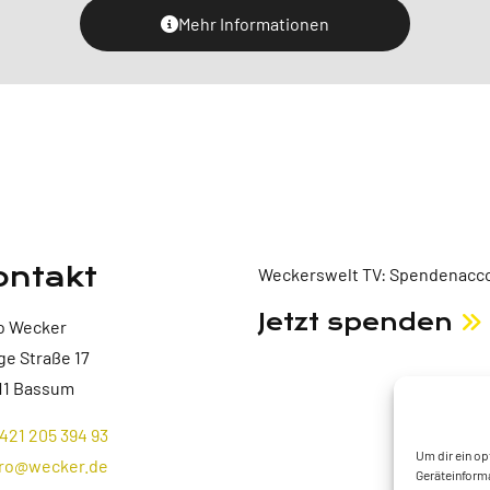
Mehr Informationen
ontakt
Weckerswelt TV: Spendenacco
Jetzt spenden
o Wecker
ge Straße 17
11 Bassum
421 205 394 93
Um dir ein op
ro@wecker.de
Geräteinforma