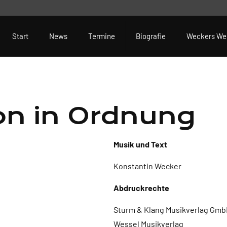
Start
News
Termine
Biografie
Weckers We
hon in Ordnung
Musik und Text
Konstantin Wecker
Abdruckrechte
Sturm & Klang Musikverlag GmbH
Wessel Musikverlag