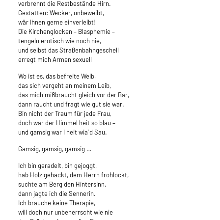
verbrennt die Restbestände Hirn.
Gestatten: Wecker, unbeweibt,
wär Ihnen gerne einverleibt!
Die Kirchenglocken – Blasphemie –
tengeln erotisch wie noch nie,
und selbst das Straßenbahngeschell
erregt mich Armen sexuell
Wo ist es, das befreite Weib,
das sich vergeht an meinem Leib,
das mich mißbraucht gleich vor der Bar,
dann raucht und fragt wie gut sie war.
Bin nicht der Traum für jede Frau,
doch war der Himmel heit so blau –
und gamsig war i heit wia´d Sau.
Gamsig, gamsig, gamsig …
Ich bin geradelt, bin gejoggt,
hab Holz gehackt, dem Herrn frohlockt,
suchte am Berg den Hintersinn,
dann jagte ich die Sennerin.
Ich brauche keine Therapie,
will doch nur unbeherrscht wie nie