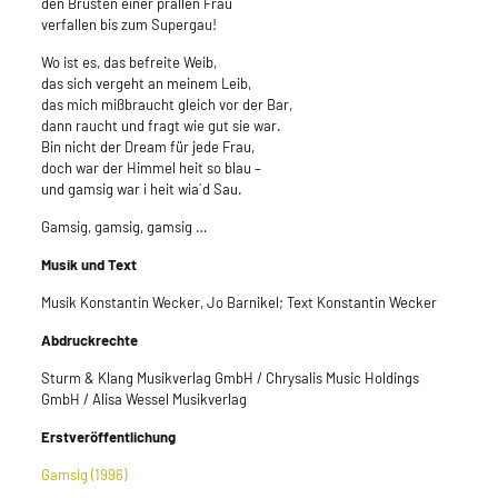
den Brüsten einer prallen Frau
verfallen bis zum Supergau!
Wo ist es, das befreite Weib,
das sich vergeht an meinem Leib,
das mich mißbraucht gleich vor der Bar,
dann raucht und fragt wie gut sie war.
Bin nicht der Dream für jede Frau,
doch war der Himmel heit so blau –
und gamsig war i heit wia´d Sau.
Gamsig, gamsig, gamsig …
Musik und Text
Musik Konstantin Wecker, Jo Barnikel; Text Konstantin Wecker
Abdruckrechte
Sturm & Klang Musikverlag GmbH / Chrysalis Music Holdings
GmbH / Alisa Wessel Musikverlag
Erstveröffentlichung
Gamsig (1996)