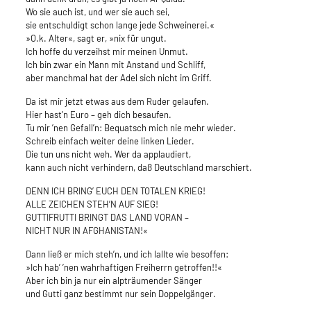
Wo sie auch ist, und wer sie auch sei,
sie entschuldigt schon lange jede Schweinerei.«
»O.k. Alter«, sagt er, »nix für ungut.
Ich hoffe du verzeihst mir meinen Unmut.
Ich bin zwar ein Mann mit Anstand und Schliff,
aber manchmal hat der Adel sich nicht im Griff.
Da ist mir jetzt etwas aus dem Ruder gelaufen.
Hier hast’n Euro – geh dich besaufen.
Tu mir ’nen Gefall’n: Bequatsch mich nie mehr wieder.
Schreib einfach weiter deine linken Lieder.
Die tun uns nicht weh. Wer da applaudiert,
kann auch nicht verhindern, daß Deutschland marschiert.
DENN ICH BRING’ EUCH DEN TOTALEN KRIEG!
ALLE ZEICHEN STEH’N AUF SIEG!
GUTTIFRUTTI BRINGT DAS LAND VORAN –
NICHT NUR IN AFGHANISTAN!«
Dann ließ er mich steh’n, und ich lallte wie besoffen:
»Ich hab’ ’nen wahrhaftigen Freiherrn getroffen!!«
Aber ich bin ja nur ein alpträumender Sänger
und Gutti ganz bestimmt nur sein Doppelgänger.