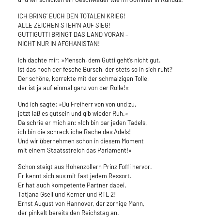
ICH BRING’ EUCH DEN TOTALEN KRIEG!
ALLE ZEICHEN STEH’N AUF SIEG!
GUTTIGUTTI BRINGT DAS LAND VORAN –
NICHT NUR IN AFGHANISTAN!
Ich dachte mir: »Mensch, dem Gutti geht’s nicht gut.
Ist das noch der fesche Bursch, der stets so in sich ruht?
Der schöne, korrekte mit der schmalzigen Tolle,
der ist ja auf einmal ganz von der Rolle!«
Und ich sagte: »Du Freiherr von von und zu,
jetzt laß es gutsein und gib wieder Ruh.«
Da schrie er mich an: »Ich bin bar jeden Tadels,
ich bin die schreckliche Rache des Adels!
Und wir übernehmen schon in diesem Moment
mit einem Staatsstreich das Parlament!«
Schon steigt aus Hohenzollern Prinz Foffi hervor.
Er kennt sich aus mit fast jedem Ressort.
Er hat auch kompetente Partner dabei,
Tatjana Gsell und Kerner und RTL 2!
Ernst August von Hannover, der zornige Mann,
der pinkelt bereits den Reichstag an.