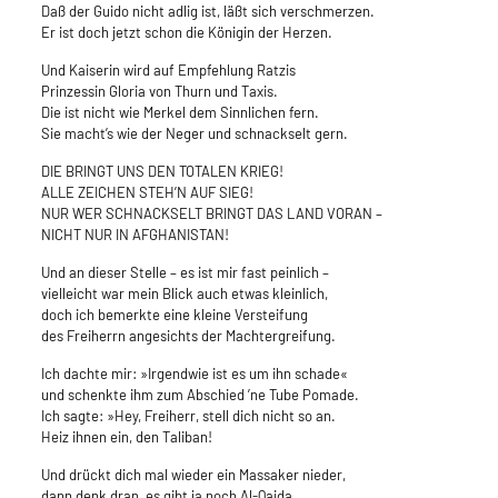
Daß der Guido nicht adlig ist, läßt sich verschmerzen.
Er ist doch jetzt schon die Königin der Herzen.
Und Kaiserin wird auf Empfehlung Ratzis
Prinzessin Gloria von Thurn und Taxis.
Die ist nicht wie Merkel dem Sinnlichen fern.
Sie macht’s wie der Neger und schnackselt gern.
DIE BRINGT UNS DEN TOTALEN KRIEG!
ALLE ZEICHEN STEH’N AUF SIEG!
NUR WER SCHNACKSELT BRINGT DAS LAND VORAN –
NICHT NUR IN AFGHANISTAN!
Und an dieser Stelle – es ist mir fast peinlich –
vielleicht war mein Blick auch etwas kleinlich,
doch ich bemerkte eine kleine Versteifung
des Freiherrn angesichts der Machtergreifung.
Ich dachte mir: »Irgendwie ist es um ihn schade«
und schenkte ihm zum Abschied ’ne Tube Pomade.
Ich sagte: »Hey, Freiherr, stell dich nicht so an.
Heiz ihnen ein, den Taliban!
Und drückt dich mal wieder ein Massaker nieder,
dann denk dran, es gibt ja noch Al-Qaida.