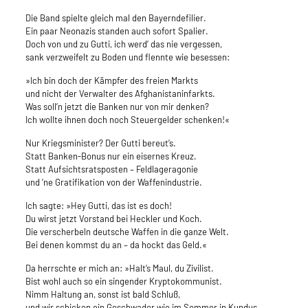
Die Band spielte gleich mal den Bayerndefilier.
Ein paar Neonazis standen auch sofort Spalier.
Doch von und zu Gutti, ich werd’ das nie vergessen,
sank verzweifelt zu Boden und flennte wie besessen:
»Ich bin doch der Kämpfer des freien Markts
und nicht der Verwalter des Afghanistaninfarkts.
Was soll’n jetzt die Banken nur von mir denken?
Ich wollte ihnen doch noch Steuergelder schenken!«
Nur Kriegsminister? Der Gutti bereut’s.
Statt Banken-Bonus nur ein eisernes Kreuz.
Statt Aufsichtsratsposten – Feldlageragonie
und ’ne Gratifikation von der Waffenindustrie.
Ich sagte: »Hey Gutti, das ist es doch!
Du wirst jetzt Vorstand bei Heckler und Koch.
Die verscherbeln deutsche Waffen in die ganze Welt.
Bei denen kommst du an – da hockt das Geld.«
Da herrschte er mich an: »Halt’s Maul, du Zivilist.
Bist wohl auch so ein singender Kryptokommunist.
Nimm Haltung an, sonst ist bald Schluß,
und wir schicken ein Geschwader wie im Sommer in Kundus.