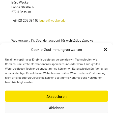
Büro Wecker
Lange Straße 17
27211 Bassum
+49 421 205 394 93
buero@wecker.de
Weckerswelt TV: Spendenaccount für wohltätige Zwecke
Jetzt spenden
Cookie-Zustimmung verwalten
Um dir ein optimales Erlebnis zu bieten, verwenden wir Technologien wie
Cookies, um Geräteinformationen zu speichern und/oder darauf zuzugreifen.
Wenn du diesen Technologien zustimmst, können wir Daten wie das Surfverhalten
oder eindeutige IDs auf dieser Website verarbeiten. Wenn du deine Zustimmung
nicht erteilst oder zurückziehst, können bestimmte Merkmale und Funktionen
beeinträchtigt werden.
Akzeptieren
© Konstantin Wecker | gestaltet von
Kimsy & Monty
Ablehnen
Designagentur