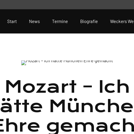
Start
News
Termine
Biografie
Weckers We
Mozart – Ich
ätte Münch
Ehre gemach