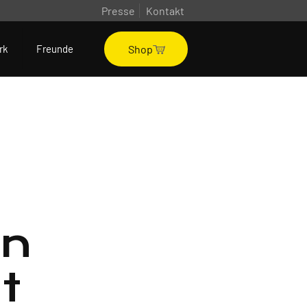
Presse
Kontakt
Shop
rk
Freunde
en
t