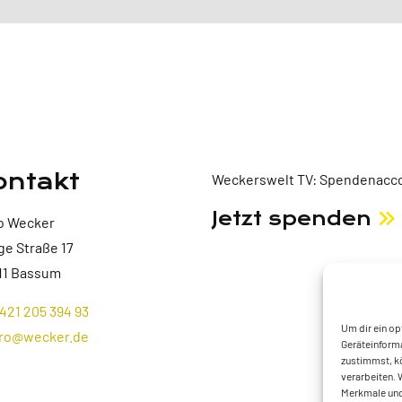
ontakt
Weckerswelt TV: Spendenacco
Jetzt spenden
o Wecker
ge Straße 17
11 Bassum
421 205 394 93
Um dir ein op
ro@wecker.de
Geräteinforma
zustimmst, kö
verarbeiten. 
Merkmale und