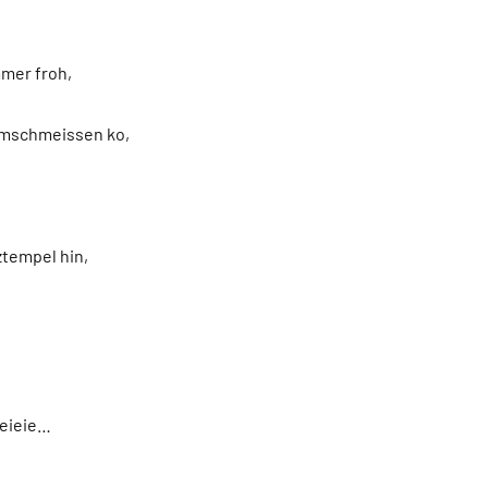
mer froh,
rumschmeissen ko,
ztempel hin,
ieieie…