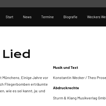
Start
News
Termine
Biografie
Weckers We
Lied
Musik und Text
it Münchens. Einige Jahre vor
Konstantin Wecker / Theo Prosel
rch Fliegerbomben erträumte
Abdruckrechte
n, wie es sei kannt, ja: und
Sturm & Klang Musikverlag GmbH