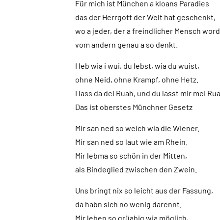
Für mich ist München a kloans Paradies
das der Herrgott der Welt hat geschenkt,
wo a jeder, der a freindlicher Mensch word
vom andern genau a so denkt.
I leb wia i wui, du lebst, wia du wuist,
ohne Neid, ohne Krampf, ohne Hetz.
I lass da dei Ruah, und du lasst mir mei Ru
Das ist oberstes Münchner Gesetz
Mir san ned so weich wia die Wiener.
Mir san ned so laut wie am Rhein.
Mir lebma so schön in der Mitten,
als Bindeglied zwischen den Zwein.
Uns bringt nix so leicht aus der Fassung,
da habn sich no wenig darennt.
Mir leben so grüabig wia möglich,