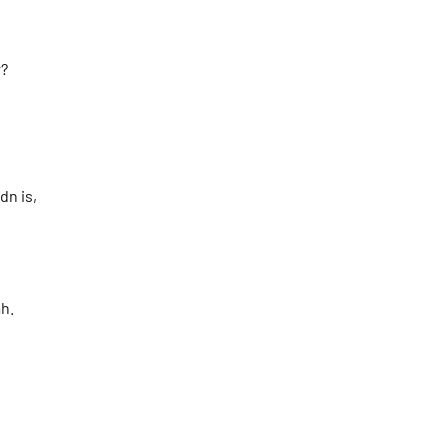
r?
dn is,
ah.