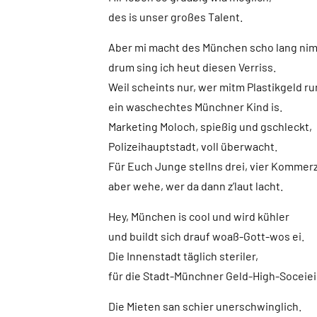
des is unser großes Talent.
Aber mi macht des München scho lang nim
drum sing ich heut diesen Verriss.
Weil scheints nur, wer mitm Plastikgeld 
ein waschechtes Münchner Kind is.
Marketing Moloch, spießig und gschleckt,
Polizeihauptstadt, voll überwacht.
Für Euch Junge stellns drei, vier Kommer
aber wehe, wer da dann z’laut lacht.
Hey, München is cool und wird kühler
und buildt sich drauf woaß-Gott-wos ei.
Die Innenstadt täglich steriler,
für die Stadt-Münchner Geld-High-Soceie
Die Mieten san schier unerschwinglich.