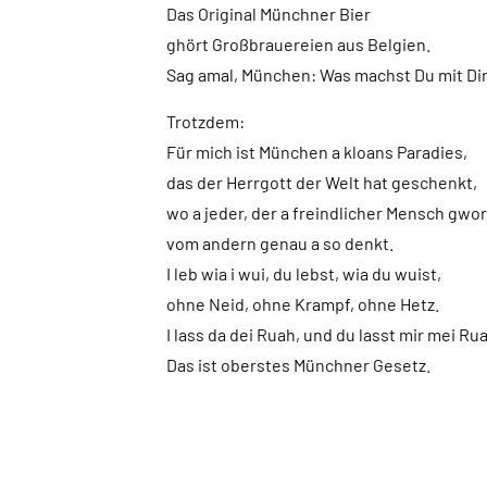
Das Original Münchner Bier
ghört Großbrauereien aus Belgien.
Sag amal, München: Was machst Du mit Di
Trotzdem:
Für mich ist München a kloans Paradies,
das der Herrgott der Welt hat geschenkt,
wo a jeder, der a freindlicher Mensch gwor
vom andern genau a so denkt.
I leb wia i wui, du lebst, wia du wuist,
ohne Neid, ohne Krampf, ohne Hetz.
I lass da dei Ruah, und du lasst mir mei Ru
Das ist oberstes Münchner Gesetz.