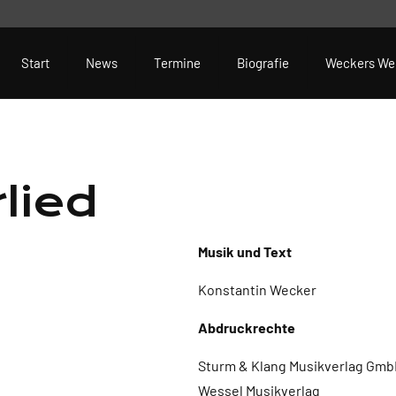
Start
News
Termine
Biografie
Weckers We
lied
Musik und Text
Konstantin Wecker
Abdruckrechte
Sturm & Klang Musikverlag GmbH
Wessel Musikverlag