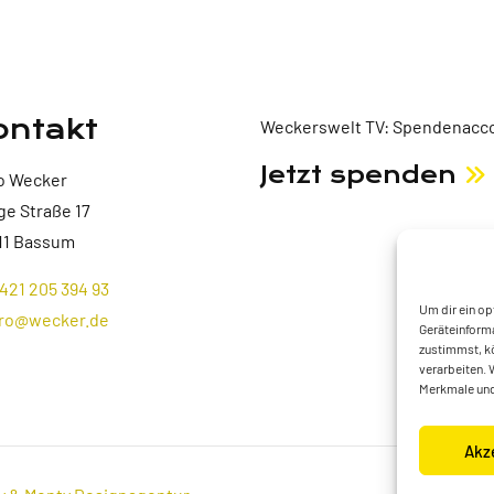
ontakt
Weckerswelt TV: Spendenacco
Jetzt spenden
o Wecker
ge Straße 17
11 Bassum
421 205 394 93
Um dir ein op
ro@wecker.de
Geräteinforma
zustimmst, kö
verarbeiten. 
Merkmale und
Akz