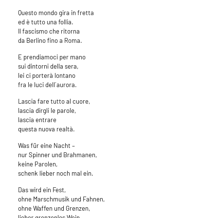
Questo mondo gira in fretta
ed è tutto una follia.
Il fascismo che ritorna
da Berlino fino a Roma.
E prendiamoci per mano
sui dintorni della sera,
lei ci porterà lontano
fra le luci dell´aurora.
Lascia fare tutto al cuore,
lascia dirgli le parole,
lascia entrare
questa nuova realtà.
Was für eine Nacht –
nur Spinner und Brahmanen,
keine Parolen,
schenk lieber noch mal ein.
Das wird ein Fest,
ohne Marschmusik und Fahnen,
ohne Waffen und Grenzen,
lieber grenzenlos Wein.