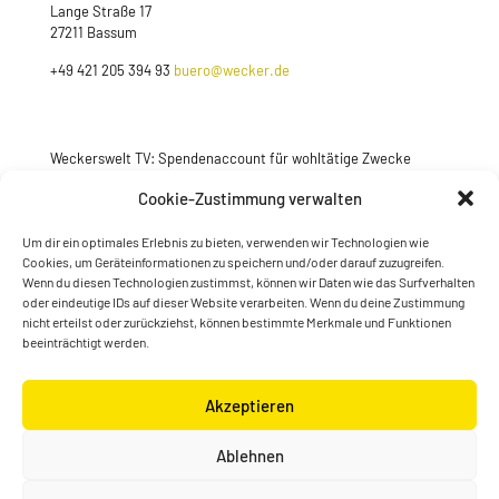
Lange Straße 17
27211 Bassum
+49 421 205 394 93
buero@wecker.de
Weckerswelt TV: Spendenaccount für wohltätige Zwecke
Jetzt spenden
Cookie-Zustimmung verwalten
Um dir ein optimales Erlebnis zu bieten, verwenden wir Technologien wie
Cookies, um Geräteinformationen zu speichern und/oder darauf zuzugreifen.
Wenn du diesen Technologien zustimmst, können wir Daten wie das Surfverhalten
oder eindeutige IDs auf dieser Website verarbeiten. Wenn du deine Zustimmung
nicht erteilst oder zurückziehst, können bestimmte Merkmale und Funktionen
beeinträchtigt werden.
Akzeptieren
© Konstantin Wecker | gestaltet von
Kimsy & Monty
Ablehnen
Designagentur