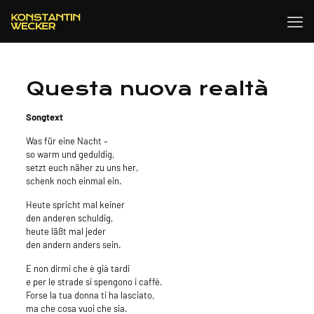
Questa nuova realtà
Songtext
Was für eine Nacht –
so warm und geduldig,
setzt euch näher zu uns her,
schenk noch einmal ein.
Heute spricht mal keiner
den anderen schuldig,
heute läßt mal jeder
den andern anders sein.
E non dirmi che è già tardi
e per le strade si spengono i caffè.
Forse la tua donna ti ha lasciato,
ma che cosa vuoi che sia.