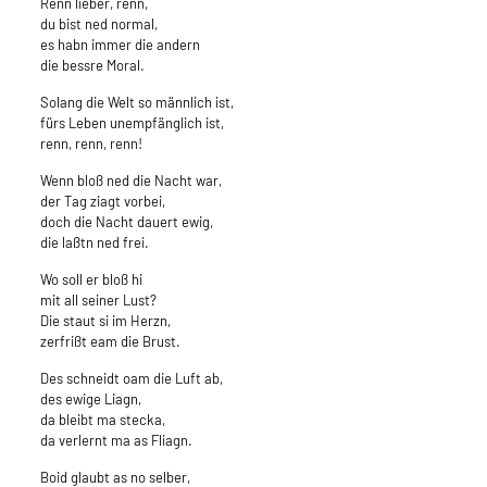
Renn lieber, renn,
du bist ned normal,
es habn immer die andern
die bessre Moral.
Solang die Welt so männlich ist,
fürs Leben unempfänglich ist,
renn, renn, renn!
Wenn bloß ned die Nacht war,
der Tag ziagt vorbei,
doch die Nacht dauert ewig,
die laßtn ned frei.
Wo soll er bloß hi
mit all seiner Lust?
Die staut si im Herzn,
zerfrißt eam die Brust.
Des schneidt oam die Luft ab,
des ewige Liagn,
da bleibt ma stecka,
da verlernt ma as Fliagn.
Boid glaubt as no selber,