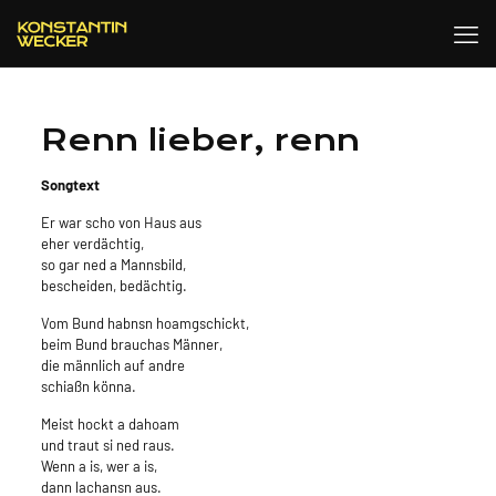
Renn lieber, renn
Songtext
Er war scho von Haus aus
eher verdächtig,
so gar ned a Mannsbild,
bescheiden, bedächtig.
Vom Bund habnsn hoamgschickt,
beim Bund brauchas Männer,
die männlich auf andre
schiaßn könna.
Meist hockt a dahoam
und traut si ned raus.
Wenn a is, wer a is,
dann lachansn aus.