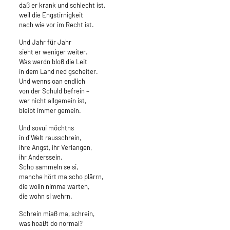
daß er krank und schlecht ist,
weil die Engstirnigkeit
nach wie vor im Recht ist.
Und Jahr für Jahr
sieht er weniger weiter.
Was werdn bloß die Leit
in dem Land ned gscheiter.
Und wenns oan endlich
von der Schuld befrein –
wer nicht allgemein ist,
bleibt immer gemein.
Und sovui möchtns
in d´Welt rausschrein,
ihre Angst, ihr Verlangen,
ihr Anderssein.
Scho sammeln se si,
manche hört ma scho plärrn,
die wolln nimma warten,
die wohn si wehrn.
Schrein miaß ma, schrein,
was hoaßt do normal?