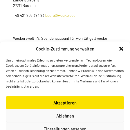
Lange Straße 17
27211 Bassum
+49 421 205 394 93
buero@wecker.de
Weckerswelt TV: Spendenaccount für wohltätige Zwecke
Jetzt spenden
Cookie-Zustimmung verwalten
Um dir ein optimales Erlebnis zu bieten, verwenden wir Technologien wie
Cookies, um Geräteinformationen zu speichern und/oder darauf zuzugreifen.
Wenn du diesen Technologien zustimmst, können wir Daten wie das Surfverhalten
oder eindeutige IDs auf dieser Website verarbeiten. Wenn du deine Zustimmung
nicht erteilst oder zurückziehst, können bestimmte Merkmale und Funktionen
beeinträchtigt werden.
Akzeptieren
© Konstantin Wecker | gestaltet von
Kimsy & Monty
Ablehnen
Designagentur
Einstellungen ansehen