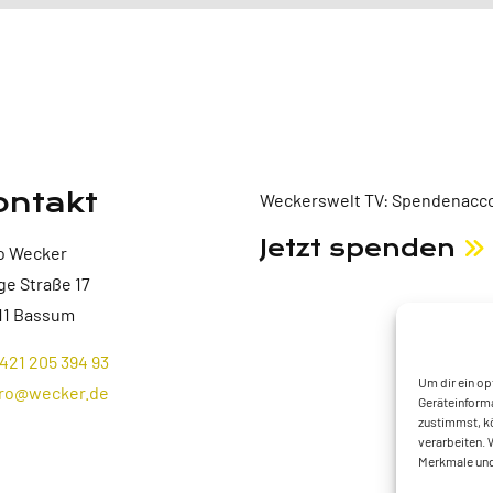
ontakt
Weckerswelt TV: Spendenacco
Jetzt spenden
o Wecker
ge Straße 17
11 Bassum
421 205 394 93
Um dir ein op
ro@wecker.de
Geräteinforma
zustimmst, kö
verarbeiten. 
Merkmale und