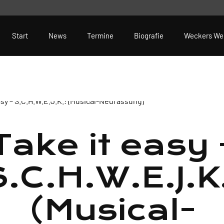
Start
News
Termine
Biografie
Weckers We
Take it easy 
.C.H.W.E.J.K
(Musical-