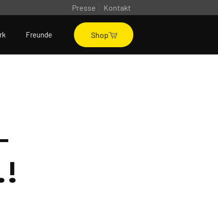
Presse
Kontakt
Shop
rk
Freunde
-
.!