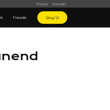
Presse
Kontakt
Shop
rk
Freunde
unend