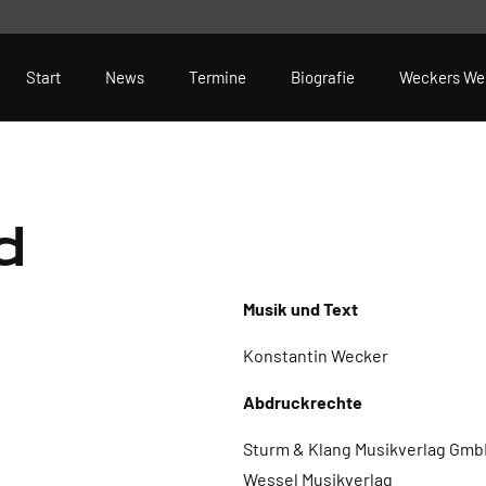
Start
News
Termine
Biografie
Weckers We
d
Musik und Text
Konstantin Wecker
Abdruckrechte
Sturm & Klang Musikverlag GmbH
Wessel Musikverlag