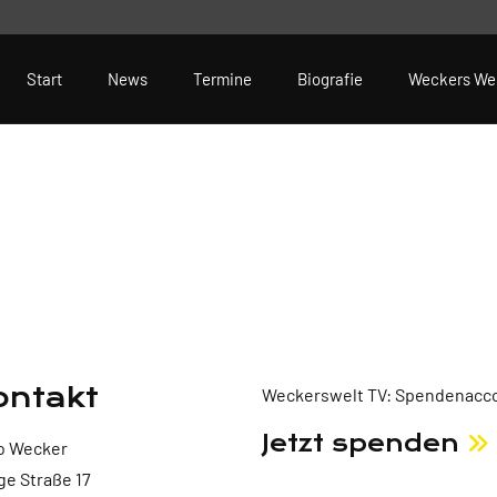
Start
News
Termine
Biografie
Weckers We
ontakt
Weckerswelt TV: Spendenacco
Jetzt spenden
o Wecker
ge Straße 17