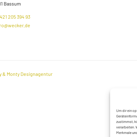
11 Bassum
421 205 394 93
ro@wecker.de
y & Monty Designagentur
Um dir ein op
Geräteinforma
zustimmst, kö
verarbeiten. 
Merkmale und