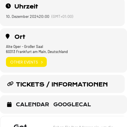
Uhrzeit
10. Dezember 2024
20:00
(GMT+01:00)
Ort
Alte Oper - Großer Saal
60313 Frankfurt am Main, Deutschland
OTHER EVENTS
TICKETS / INFORMATIONEN
CALENDAR
GOOGLECAL
Address - Der Soundtrack meines Lebens -
Dest