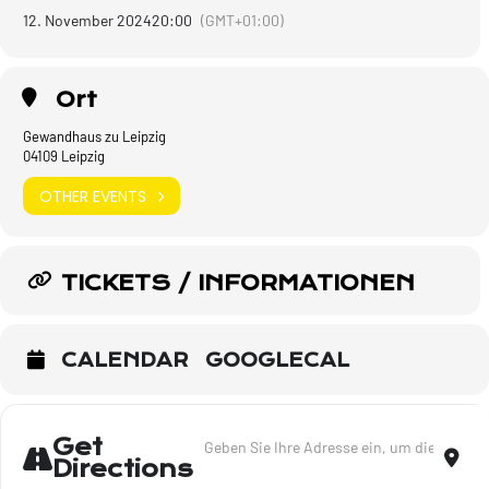
12. November 2024
20:00
(GMT+01:00)
Ort
Gewandhaus zu Leipzig
04109 Leipzig
OTHER EVENTS
TICKETS / INFORMATIONEN
CALENDAR
GOOGLECAL
Address - Der Soundtrack meines Lebens - 
Dest
Get
Directions