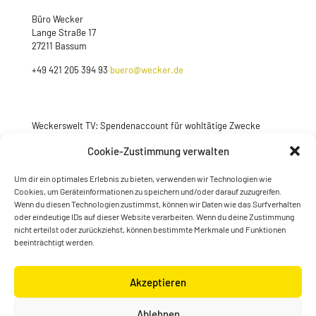
Büro Wecker
Lange Straße 17
27211 Bassum
+49 421 205 394 93
buero@wecker.de
Weckerswelt TV: Spendenaccount für wohltätige Zwecke
Jetzt spenden
Cookie-Zustimmung verwalten
Um dir ein optimales Erlebnis zu bieten, verwenden wir Technologien wie
Cookies, um Geräteinformationen zu speichern und/oder darauf zuzugreifen.
Wenn du diesen Technologien zustimmst, können wir Daten wie das Surfverhalten
oder eindeutige IDs auf dieser Website verarbeiten. Wenn du deine Zustimmung
nicht erteilst oder zurückziehst, können bestimmte Merkmale und Funktionen
beeinträchtigt werden.
Akzeptieren
© Konstantin Wecker | gestaltet von
Kimsy & Monty
Ablehnen