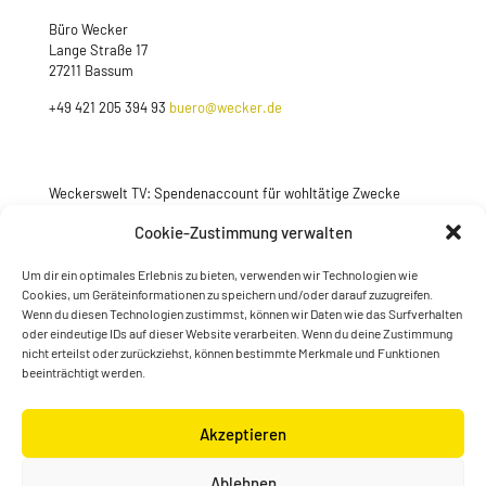
Büro Wecker
Lange Straße 17
27211 Bassum
+49 421 205 394 93
buero@wecker.de
Weckerswelt TV: Spendenaccount für wohltätige Zwecke
Jetzt spenden
Cookie-Zustimmung verwalten
Um dir ein optimales Erlebnis zu bieten, verwenden wir Technologien wie
Cookies, um Geräteinformationen zu speichern und/oder darauf zuzugreifen.
Wenn du diesen Technologien zustimmst, können wir Daten wie das Surfverhalten
oder eindeutige IDs auf dieser Website verarbeiten. Wenn du deine Zustimmung
nicht erteilst oder zurückziehst, können bestimmte Merkmale und Funktionen
beeinträchtigt werden.
Akzeptieren
© Konstantin Wecker | gestaltet von
Kimsy & Monty
Ablehnen