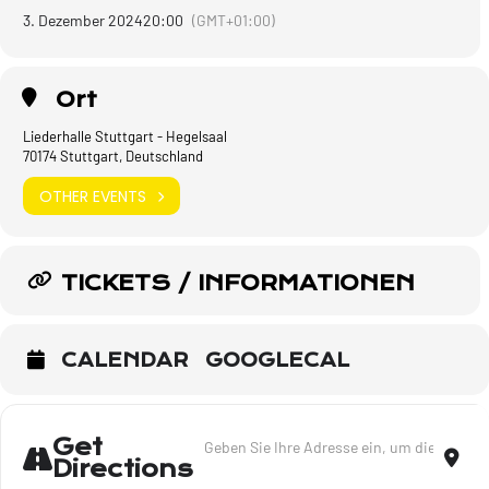
3. Dezember 2024
20:00
(GMT+01:00)
Ort
Liederhalle Stuttgart - Hegelsaal
70174 Stuttgart, Deutschland
OTHER EVENTS
TICKETS / INFORMATIONEN
CALENDAR
GOOGLECAL
Address - Der Soundtrack meines Lebens - 
Dest
Get
Directions