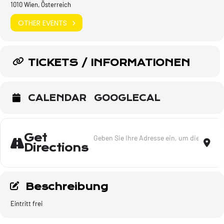
1010 Wien, Österreich
OTHER EVENTS
TICKETS / INFORMATIONEN
CALENDAR
GOOGLECAL
Address - Fest der Freude [yjX4tYMxW]
Dest
Get
Directions
Beschreibung
Eintritt frei