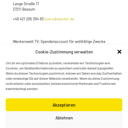
Lange Straße 17
27211 Bassum
+49 421 205 394 93
buero@wecker.de
Weckerswelt TV: Spendenaccount für wohltätige Zwecke
Jetzt spenden
Cookie-Zustimmung verwalten
Um dir ein optimales Erlebnis zu bieten, verwenden wir Technologien wie
Cookies, um Geräteinformationen zu speichern und/oder darauf zuzugreifen.
Wenn du diesen Technologien zustimmst, können wir Daten wie das Surfverhalten
oder eindeutige IDs auf dieser Website verarbeiten. Wenn du deine Zustimmung
nicht erteilst oder zurückziehst, können bestimmte Merkmale und Funktionen
beeinträchtigt werden.
Akzeptieren
© Konstantin Wecker | gestaltet von
Kimsy & Monty
Ablehnen
Designagentur