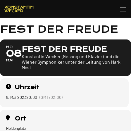
FEST DER FREUDE
FEST DER FREUDE
MO
08
Konstantin Wecker (Gesang und Klavier) und die
MAI
Wiener Symphoniker unter der Leitung von Mark
Mast
Uhrzeit
8. Mai 2023
20:00
(GMT+02:00)
Ort
Heldenplatz