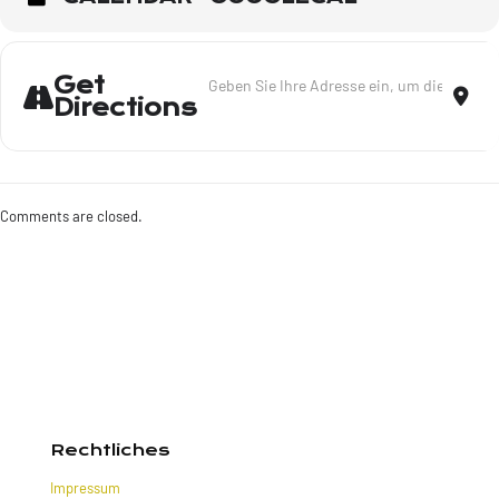
Address - Lieder meines Lebens - Arnsber
Dest
Get
Directions
Comments are closed.
Rechtliches
Impressum