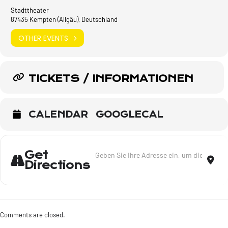
Stadttheater
87435 Kempten (Allgäu), Deutschland
OTHER EVENTS
TICKETS / INFORMATIONEN
CALENDAR
GOOGLECAL
Address - Lieder meines Lebens - Kempte
Dest
Get
Directions
Comments are closed.