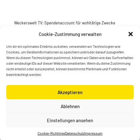
Weckerswelt TV: Spendenaccount für wohltätige Zwecke
Jetzt spenden
Cookie-Zustimmung verwalten
Um dir ein optimales Erlebnis zu bieten, verwenden wir Technologien wie
Cookies, um Geräteinformationen zu speichern und/oder darauf zuzugreifen.
Wenn du diesen Technologien zustimmst, können wir Daten wie das Surfverhalten
oder eindeutige IDs auf dieser Website verarbeiten. Wenn du deine Zustimmung
nicht erteilst oder zurückziehst, können bestimmte Merkmale und Funktionen
beeinträchtigt werden.
Akzeptieren
© Konstantin Wecker | gestaltet von
Kimsy & Monty
Ablehnen
Designagentur
Einstellungen ansehen
Cookie-Richtlinie
Datenschutz
Impressum