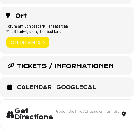
Ort
Forum am Schlosspark - Theatersaal
71638 Ludwigsburg, Deutschland
OTHER EVENTS
TICKETS / INFORMATIONEN
CALENDAR
GOOGLECAL
Address - Lieder meines Lebens - Ludwig
Dest
Get
Directions