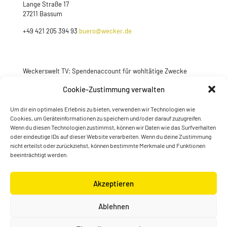
Lange Straße 17
27211 Bassum
+49 421 205 394 93
buero@wecker.de
Weckerswelt TV: Spendenaccount für wohltätige Zwecke
Jetzt spenden
Cookie-Zustimmung verwalten
Um dir ein optimales Erlebnis zu bieten, verwenden wir Technologien wie
Cookies, um Geräteinformationen zu speichern und/oder darauf zuzugreifen.
Wenn du diesen Technologien zustimmst, können wir Daten wie das Surfverhalten
oder eindeutige IDs auf dieser Website verarbeiten. Wenn du deine Zustimmung
nicht erteilst oder zurückziehst, können bestimmte Merkmale und Funktionen
beeinträchtigt werden.
Akzeptieren
© Konstantin Wecker | gestaltet von
Kimsy & Monty
Ablehnen
Designagentur