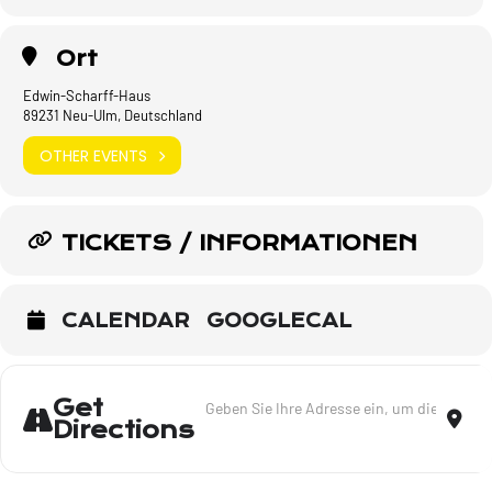
Ort
Edwin-Scharff-Haus
89231 Neu-Ulm, Deutschland
OTHER EVENTS
TICKETS / INFORMATIONEN
CALENDAR
GOOGLECAL
Address - Lieder meines Lebens - Tour 20
Dest
Get
Directions