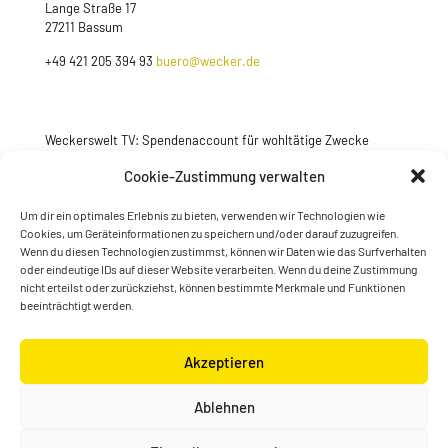
Lange Straße 17
27211 Bassum
+49 421 205 394 93
buero@wecker.de
Weckerswelt TV: Spendenaccount für wohltätige Zwecke
Jetzt spenden
Cookie-Zustimmung verwalten
Um dir ein optimales Erlebnis zu bieten, verwenden wir Technologien wie
Cookies, um Geräteinformationen zu speichern und/oder darauf zuzugreifen.
Wenn du diesen Technologien zustimmst, können wir Daten wie das Surfverhalten
oder eindeutige IDs auf dieser Website verarbeiten. Wenn du deine Zustimmung
nicht erteilst oder zurückziehst, können bestimmte Merkmale und Funktionen
beeinträchtigt werden.
Akzeptieren
© Konstantin Wecker | gestaltet von
Kimsy & Monty
Ablehnen
Designagentur