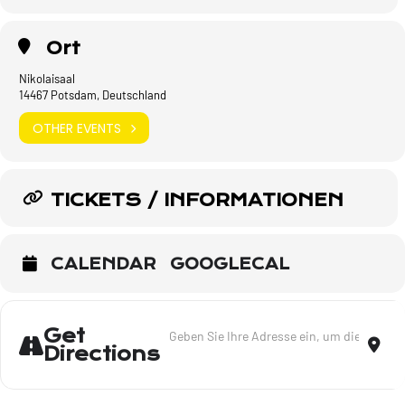
Ort
Nikolaisaal
14467 Potsdam, Deutschland
OTHER EVENTS
TICKETS / INFORMATIONEN
CALENDAR
GOOGLECAL
Address - Lieder meines Lebens - Tour 20
Dest
Get
Directions