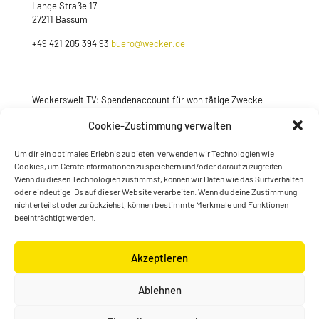
Lange Straße 17
27211 Bassum
+49 421 205 394 93
buero@wecker.de
Weckerswelt TV: Spendenaccount für wohltätige Zwecke
Jetzt spenden
Cookie-Zustimmung verwalten
Um dir ein optimales Erlebnis zu bieten, verwenden wir Technologien wie
Cookies, um Geräteinformationen zu speichern und/oder darauf zuzugreifen.
Wenn du diesen Technologien zustimmst, können wir Daten wie das Surfverhalten
oder eindeutige IDs auf dieser Website verarbeiten. Wenn du deine Zustimmung
nicht erteilst oder zurückziehst, können bestimmte Merkmale und Funktionen
beeinträchtigt werden.
Akzeptieren
© Konstantin Wecker | gestaltet von
Kimsy & Monty
Ablehnen
Designagentur