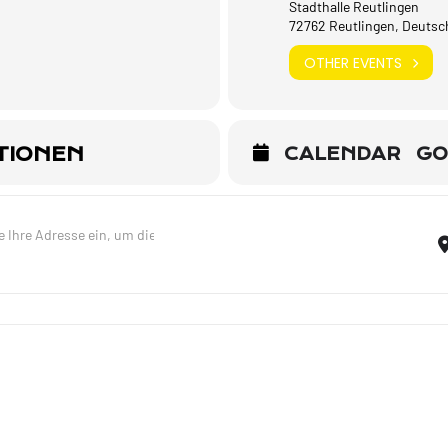
Stadthalle Reutlingen
72762 Reutlingen, Deutsc
OTHER EVENTS
TIONEN
CALENDAR
GO
Lieder meines Lebens - Tour 2025 - Reutlingen [1oM00NBhX]