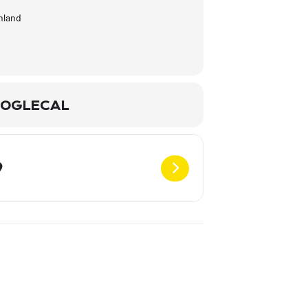
hland
OGLECAL
Destination Address - Lieder meines Lebens - Tour 2025 - Reutlingen 