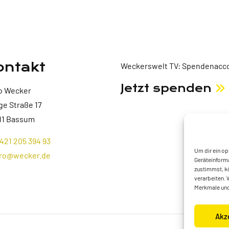
ontakt
Weckerswelt TV: Spendenacco
Jetzt spenden
o Wecker
ge Straße 17
11 Bassum
421 205 394 93
Um dir ein op
ro@wecker.de
Geräteinforma
zustimmst, kö
verarbeiten. 
Merkmale und
Akz