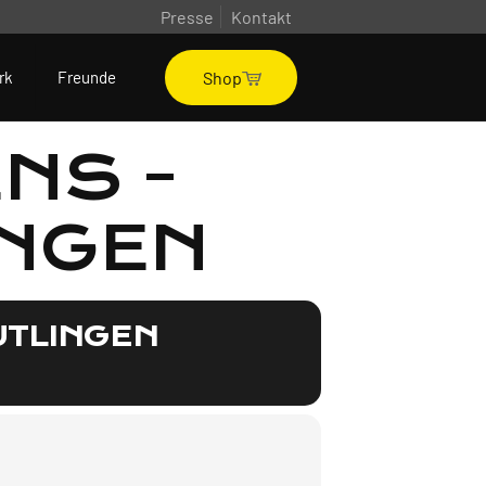
Presse
Kontakt
Shop
rk
Freunde
NS -
INGEN
UTLINGEN