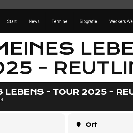
Start
News
Termine
Biografie
Weckers We
MEINES LEBE
025 - REUTL
S LEBENS - TOUR 2025 - RE
el
Ort