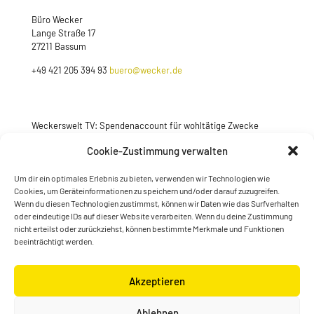
Büro Wecker
Lange Straße 17
27211 Bassum
+49 421 205 394 93
buero@wecker.de
Weckerswelt TV: Spendenaccount für wohltätige Zwecke
Jetzt spenden
Cookie-Zustimmung verwalten
Um dir ein optimales Erlebnis zu bieten, verwenden wir Technologien wie
Cookies, um Geräteinformationen zu speichern und/oder darauf zuzugreifen.
Wenn du diesen Technologien zustimmst, können wir Daten wie das Surfverhalten
oder eindeutige IDs auf dieser Website verarbeiten. Wenn du deine Zustimmung
nicht erteilst oder zurückziehst, können bestimmte Merkmale und Funktionen
beeinträchtigt werden.
Akzeptieren
© Konstantin Wecker | gestaltet von
Kimsy & Monty
Ablehnen