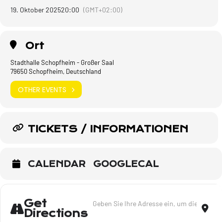
19. Oktober 2025
20:00
(GMT+02:00)
Ort
Stadthalle Schopfheim - Großer Saal
79650 Schopfheim, Deutschland
OTHER EVENTS
TICKETS / INFORMATIONEN
CALENDAR
GOOGLECAL
Address - Lieder meines Lebens - Tour 20
Dest
Get
Directions