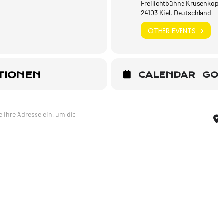
Freilichtbühne Krusenkop
24103 Kiel, Deutschland
OTHER EVENTS
TIONEN
CALENDAR
GO
Lieder meines Lebens - Trio - Kiel [j0FbOsxII]