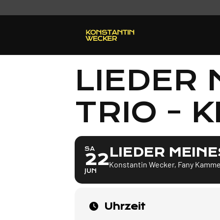
LIEDER 
TRIO - K
LIEDER MEINES
SA
22
Konstantin Wecker, Fany Kammer
JUN
Uhrzeit