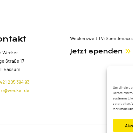
ontakt
Weckerswelt TV: Spendenacco
Jetzt spenden
o Wecker
ge Straße 17
11 Bassum
421 205 394 93
Um dir ein op
ro@wecker.de
Geräteinforma
zustimmst, kö
verarbeiten. 
Merkmale und
Akz