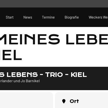
Start
News
Termine
Biografie
Weckers We
MEINES LEBE
IEL
 LEBENS - TRIO - KIEL
lander und Jo Barnikel
Ort