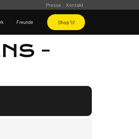
Presse
Kontakt
Shop
rk
Freunde
NS -