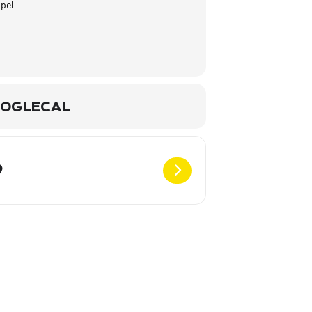
pel
OGLECAL
Destination Address - Lieder meines Lebens - Trio - Kiel [Wo44xLB97]