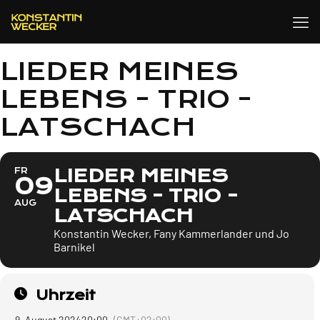
LIEDER MEINES
LEBENS - TRIO -
LATSCHACH
LIEDER MEINES
FR
09
LEBENS - TRIO -
AUG
LATSCHACH
Konstantin Wecker, Fany Kammerlander und Jo
Barnikel
Uhrzeit
9. August 2024
20:00
(GMT+02:00)