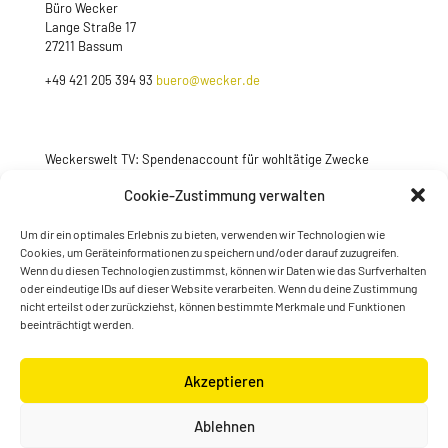
Büro Wecker
Lange Straße 17
27211 Bassum
+49 421 205 394 93
buero@wecker.de
Weckerswelt TV: Spendenaccount für wohltätige Zwecke
Jetzt spenden
Cookie-Zustimmung verwalten
Um dir ein optimales Erlebnis zu bieten, verwenden wir Technologien wie
Cookies, um Geräteinformationen zu speichern und/oder darauf zuzugreifen.
Wenn du diesen Technologien zustimmst, können wir Daten wie das Surfverhalten
oder eindeutige IDs auf dieser Website verarbeiten. Wenn du deine Zustimmung
nicht erteilst oder zurückziehst, können bestimmte Merkmale und Funktionen
beeinträchtigt werden.
Akzeptieren
© Konstantin Wecker | gestaltet von
Kimsy & Monty
Ablehnen
Designagentur