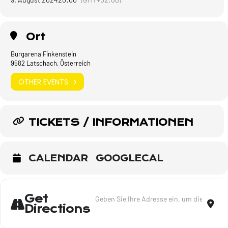
Ort
Burgarena Finkenstein
9582 Latschach, Österreich
OTHER EVENTS
TICKETS / INFORMATIONEN
CALENDAR
GOOGLECAL
Address - Lieder meines Lebens - Trio - L
Dest
Get
Directions