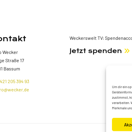
ontakt
Weckerswelt TV: Spendenacco
Jetzt spenden
o Wecker
ge Straße 17
11 Bassum
421 205 394 93
Um dir ein op
ro@wecker.de
Geräteinforma
zustimmst, kö
verarbeiten. 
Merkmale und
Akz