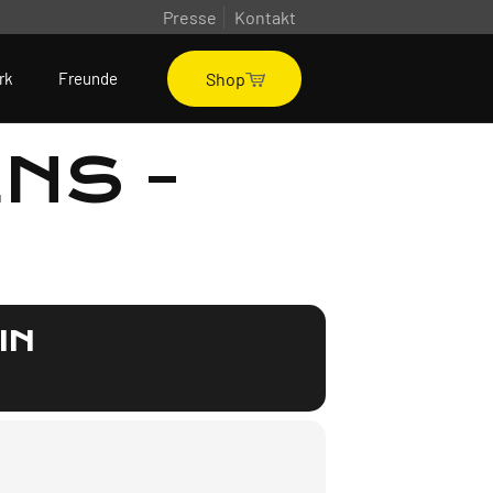
Presse
Kontakt
Shop
rk
Freunde
NS -
IN