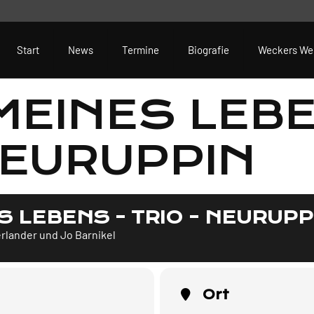
Start
News
Termine
Biografie
Weckers We
MEINES LEBE
NEURUPPIN
S LEBENS - TRIO - NEURUPP
lander und Jo Barnikel
Ort