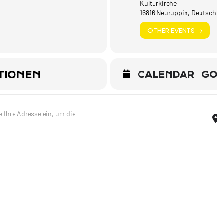
Kulturkirche
16816 Neuruppin, Deutsch
OTHER EVENTS
TIONEN
CALENDAR
GO
Lieder meines Lebens - Trio - Neuruppin [AvDn1uy5o]