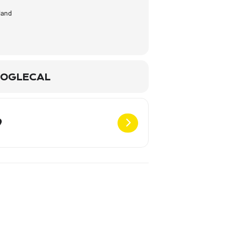
land
OGLECAL
Destination Address - Lieder meines Lebens - Trio - Neuruppin [wec6