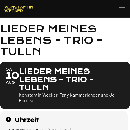
LIEDER MEINES
LEBENS - TRIO -
TULLN
LIEDER MEINES
SA
10
LEBENS - TRIO -
AUG
TULLN
Konstantin Wecker, Fany Kammerlander und Jo
Barnikel
Uhrzeit
10. August 2024
20:00
(GMT+02:00)