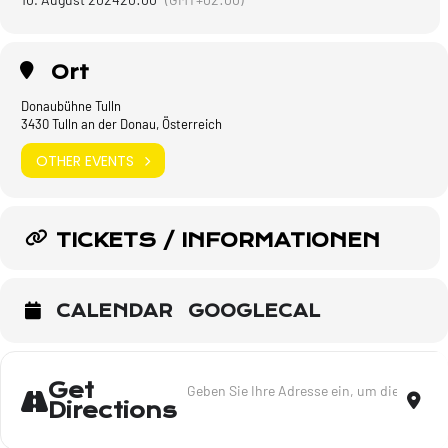
Ort
Donaubühne Tulln
3430 Tulln an der Donau, Österreich
OTHER EVENTS
TICKETS / INFORMATIONEN
CALENDAR
GOOGLECAL
Address - Lieder meines Lebens - Trio - Tu
Dest
Get
Directions