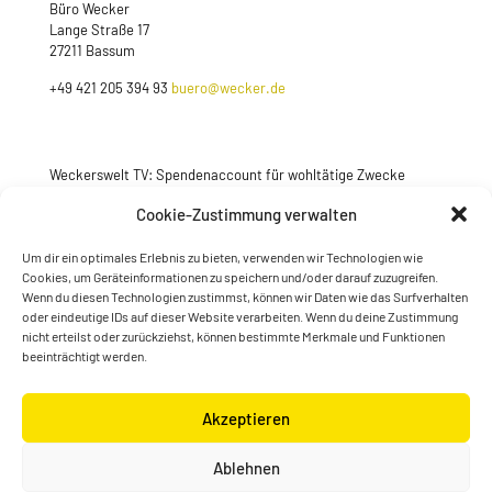
Büro Wecker
Lange Straße 17
27211 Bassum
+49 421 205 394 93
buero@wecker.de
Weckerswelt TV: Spendenaccount für wohltätige Zwecke
Jetzt spenden
Cookie-Zustimmung verwalten
Um dir ein optimales Erlebnis zu bieten, verwenden wir Technologien wie
Cookies, um Geräteinformationen zu speichern und/oder darauf zuzugreifen.
Wenn du diesen Technologien zustimmst, können wir Daten wie das Surfverhalten
oder eindeutige IDs auf dieser Website verarbeiten. Wenn du deine Zustimmung
nicht erteilst oder zurückziehst, können bestimmte Merkmale und Funktionen
beeinträchtigt werden.
Akzeptieren
© Konstantin Wecker | gestaltet von
Kimsy & Monty
Ablehnen
Designagentur