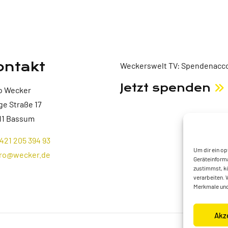
ontakt
Weckerswelt TV: Spendenacco
Jetzt spenden
o Wecker
ge Straße 17
11 Bassum
421 205 394 93
Um dir ein op
ro@wecker.de
Geräteinforma
zustimmst, kö
verarbeiten. 
Merkmale und
Akz