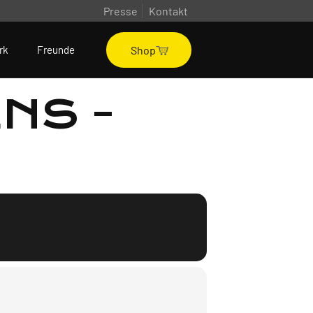
Presse
Kontakt
Shop
rk
Freunde
NS -