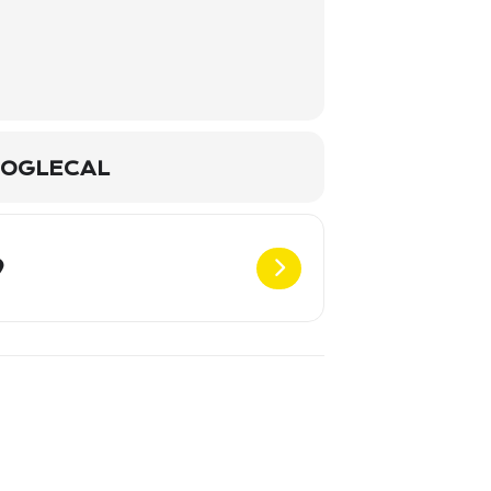
OGLECAL
Destination Address - Lieder meines Lebens - Trio - Wien [1JlZyWw8r]