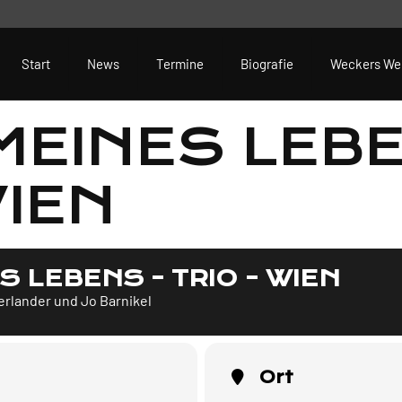
Start
News
Termine
Biografie
Weckers We
MEINES LEBE
WIEN
S LEBENS - TRIO - WIEN
rlander und Jo Barnikel
Ort