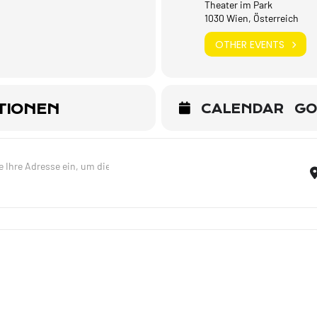
Theater im Park
1030 Wien, Österreich
OTHER EVENTS
TIONEN
CALENDAR
GO
Lieder meines Lebens - Trio - Wien [7b2WGyLaA]