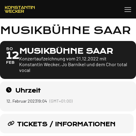
MUSIKBÜHNE SAAR
MUSIKBÜHNE SAAR
SO
12
Konzertaufzeichnung vom 21.12.2022 mit
FEB
Konstantin Wecker, Jo Barnikel und dem Chor total
vocal
Uhrzeit
12. Februar 2023
19:04
(GMT+01:00)
TICKETS / INFORMATIONEN