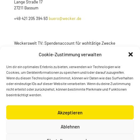
Lange Straße 17
27211 Bassum
+49 421 205 394 93
buero@wecker.de
Weckerswelt TV: Spendenaccount für wohltätige Zwecke
Jetzt spenden
Cookie-Zustimmung verwalten
Um dir ein optimales Erlebnis zu bieten, verwenden wir Technologien wie
Cookies, um Geräteinformationen zu speichern und/oder darauf zuzugreifen.
Wenn du diesen Technologien zustimmst, können wir Daten wie das Surfverhalten
oder eindeutige IDs auf dieser Website verarbeiten. Wenn du deine Zustimmung
nicht erteilst oder zurückziehst, können bestimmte Merkmale und Funktionen
beeinträchtigt werden.
Akzeptieren
© Konstantin Wecker | gestaltet von
Kimsy & Monty
Ablehnen
Designagentur